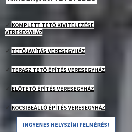
✓
KOMPLETT TETŐ KIVITELEZÉSE
VERESEGYHÁZ
✓
TETŐJAVÍTÁS VERESEGYHÁZ
✓
TERASZ TETŐ ÉPÍTÉS VERESEGYHÁZ
✓
ELŐTETŐ ÉPÍTÉS VERESEGYHÁZ
✓
KOCSIBEÁLLÓ ÉPÍTÉS VERESEGYHÁZ
INGYENES HELYSZÍNI FELMÉRÉS!