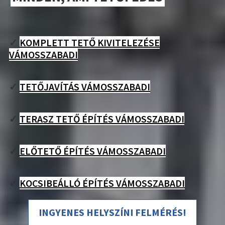
✓
KOMPLETT TETŐ KIVITELEZÉSE
VÁMOSSZABADI
✓
TETŐJAVÍTÁS VÁMOSSZABADI
✓
TERASZ TETŐ ÉPÍTÉS VÁMOSSZABADI
✓
ELŐTETŐ ÉPÍTÉS VÁMOSSZABADI
✓
KOCSIBEÁLLÓ ÉPÍTÉS VÁMOSSZABADI
INGYENES HELYSZÍNI FELMÉRÉS!