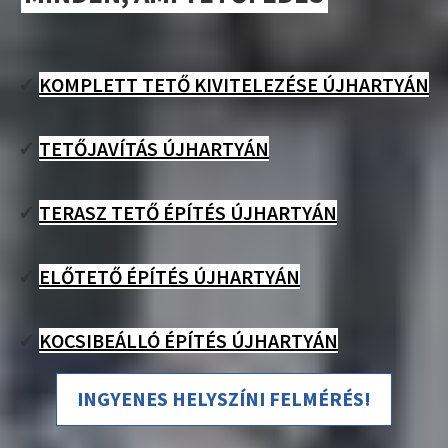
✓
KOMPLETT TETŐ KIVITELEZÉSE ÚJHARTYÁN
✓
TETŐJAVÍTÁS ÚJHARTYÁN
✓
TERASZ TETŐ ÉPÍTÉS ÚJHARTYÁN
✓
ELŐTETŐ ÉPÍTÉS ÚJHARTYÁN
✓
KOCSIBEÁLLÓ ÉPÍTÉS ÚJHARTYÁN
INGYENES HELYSZÍNI FELMÉRÉS!