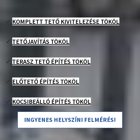
✓
KOMPLETT TETŐ KIVITELEZÉSE TÖKÖL
✓
TETŐJAVÍTÁS TÖKÖL
✓
TERASZ TETŐ ÉPÍTÉS TÖKÖL
✓
ELŐTETŐ ÉPÍTÉS TÖKÖL
✓
KOCSIBEÁLLÓ ÉPÍTÉS TÖKÖL
INGYENES HELYSZÍNI FELMÉRÉS!