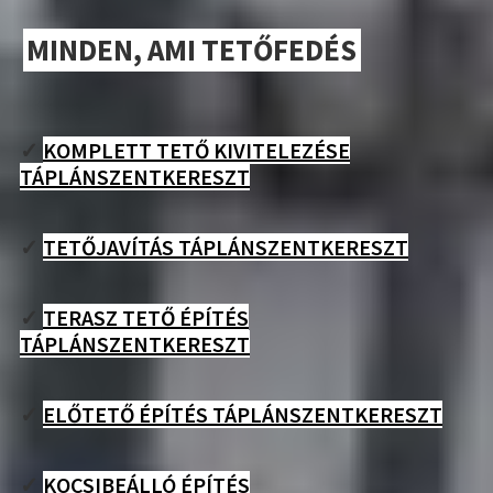
MINDEN, AMI TETŐFEDÉS
✓
KOMPLETT TETŐ KIVITELEZÉSE
TÁPLÁNSZENTKERESZT
✓
TETŐJAVÍTÁS TÁPLÁNSZENTKERESZT
✓
TERASZ TETŐ ÉPÍTÉS
TÁPLÁNSZENTKERESZT
✓
ELŐTETŐ ÉPÍTÉS TÁPLÁNSZENTKERESZT
✓
KOCSIBEÁLLÓ ÉPÍTÉS