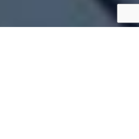
Tetőfedő Táplánszentkereszt
✓
Komplett tető kivitelezése
Táplánszentkereszt