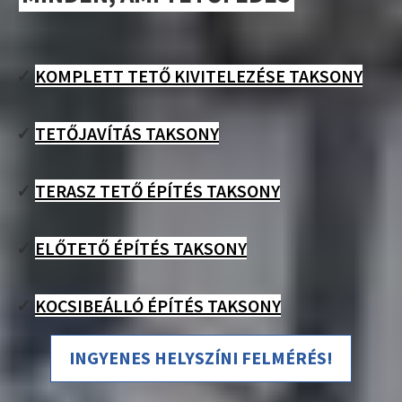
✓
KOMPLETT TETŐ KIVITELEZÉSE TAKSONY
✓
TETŐJAVÍTÁS TAKSONY
✓
TERASZ TETŐ ÉPÍTÉS TAKSONY
✓
ELŐTETŐ ÉPÍTÉS TAKSONY
✓
KOCSIBEÁLLÓ ÉPÍTÉS TAKSONY
INGYENES HELYSZÍNI FELMÉRÉS!