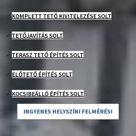
✓
KOMPLETT TETŐ KIVITELEZÉSE SOLT
✓
TETŐJAVÍTÁS SOLT
✓
TERASZ TETŐ ÉPÍTÉS SOLT
✓
ELŐTETŐ ÉPÍTÉS SOLT
✓
KOCSIBEÁLLÓ ÉPÍTÉS SOLT
INGYENES HELYSZÍNI FELMÉRÉS!