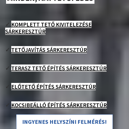
✓
KOMPLETT TETŐ KIVITELEZÉSE
SÁRKERESZTÚR
✓
TETŐJAVÍTÁS SÁRKERESZTÚR
✓
TERASZ TETŐ ÉPÍTÉS SÁRKERESZTÚR
✓
ELŐTETŐ ÉPÍTÉS SÁRKERESZTÚR
✓
KOCSIBEÁLLÓ ÉPÍTÉS SÁRKERESZTÚR
INGYENES HELYSZÍNI FELMÉRÉS!