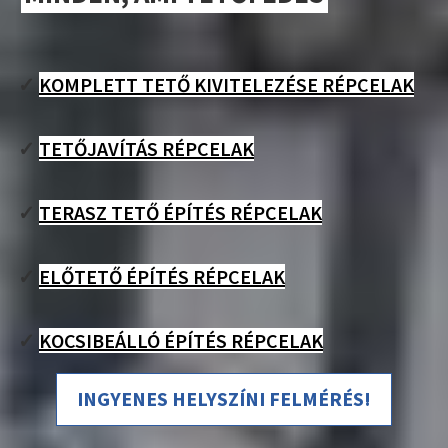
✓
KOMPLETT TETŐ KIVITELEZÉSE RÉPCELAK
✓
TETŐJAVÍTÁS RÉPCELAK
✓
TERASZ TETŐ ÉPÍTÉS RÉPCELAK
✓
ELŐTETŐ ÉPÍTÉS RÉPCELAK
✓
KOCSIBEÁLLÓ ÉPÍTÉS RÉPCELAK
INGYENES HELYSZÍNI FELMÉRÉS!