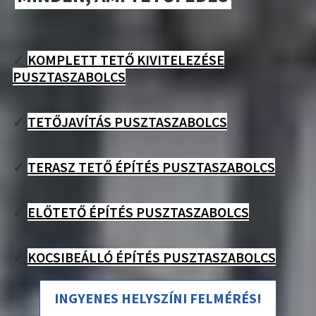
✓
KOMPLETT TETŐ KIVITELEZÉSE
PUSZTASZABOLCS
✓
TETŐJAVÍTÁS PUSZTASZABOLCS
✓
TERASZ TETŐ ÉPÍTÉS PUSZTASZABOLCS
✓
ELŐTETŐ ÉPÍTÉS PUSZTASZABOLCS
✓
KOCSIBEÁLLÓ ÉPÍTÉS PUSZTASZABOLCS
INGYENES HELYSZÍNI FELMÉRÉS!