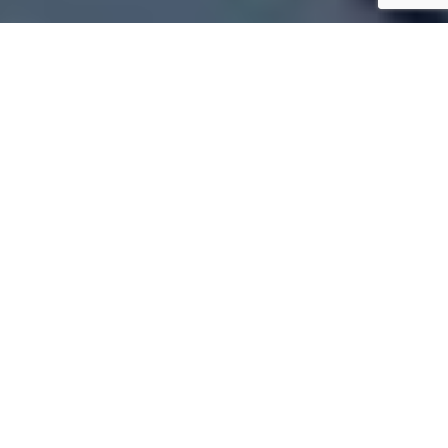
Tetőfedő Pilisszentkereszt
✓
Komplett tető kivitelezése
Pilisszentkereszt
✓
Komplett tetőcsere bontással
Pilisszentkereszt