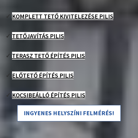
✓
KOMPLETT TETŐ KIVITELEZÉSE PILIS
✓
TETŐJAVÍTÁS PILIS
✓
TERASZ TETŐ ÉPÍTÉS PILIS
✓
ELŐTETŐ ÉPÍTÉS PILIS
✓
KOCSIBEÁLLÓ ÉPÍTÉS PILIS
INGYENES HELYSZÍNI FELMÉRÉS!