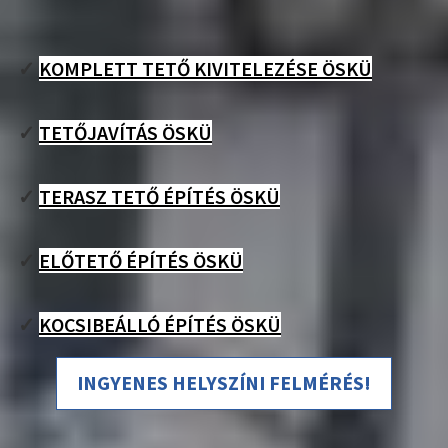
✓
KOMPLETT TETŐ KIVITELEZÉSE ÖSKÜ
✓
TETŐJAVÍTÁS ÖSKÜ
✓
TERASZ TETŐ ÉPÍTÉS ÖSKÜ
✓
ELŐTETŐ ÉPÍTÉS ÖSKÜ
✓
KOCSIBEÁLLÓ ÉPÍTÉS ÖSKÜ
INGYENES HELYSZÍNI FELMÉRÉS!