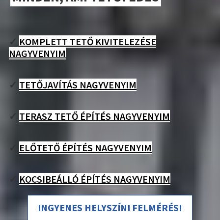
✓
KOMPLETT TETŐ KIVITELEZÉSE
NAGYVENYIM
✓
TETŐJAVÍTÁS NAGYVENYIM
✓
TERASZ TETŐ ÉPÍTÉS NAGYVENYIM
✓
ELŐTETŐ ÉPÍTÉS NAGYVENYIM
✓
KOCSIBEÁLLÓ ÉPÍTÉS NAGYVENYIM
INGYENES HELYSZÍNI FELMÉRÉS!