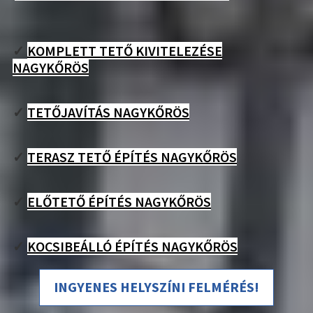
✓
KOMPLETT TETŐ KIVITELEZÉSE
NAGYKŐRÖS
✓
TETŐJAVÍTÁS NAGYKŐRÖS
✓
TERASZ TETŐ ÉPÍTÉS NAGYKŐRÖS
✓
ELŐTETŐ ÉPÍTÉS NAGYKŐRÖS
✓
KOCSIBEÁLLÓ ÉPÍTÉS NAGYKŐRÖS
INGYENES HELYSZÍNI FELMÉRÉS!