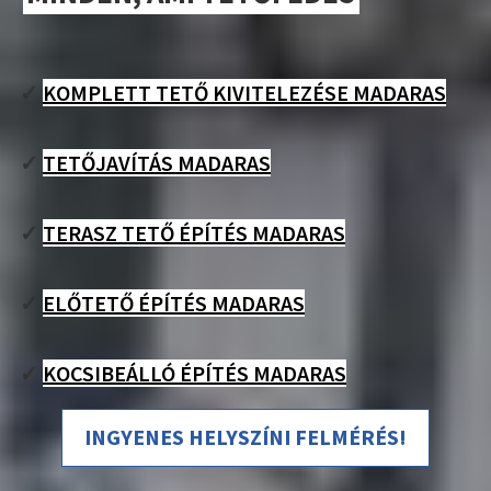
✓
KOMPLETT TETŐ KIVITELEZÉSE MADARAS
✓
TETŐJAVÍTÁS MADARAS
✓
TERASZ TETŐ ÉPÍTÉS MADARAS
✓
ELŐTETŐ ÉPÍTÉS MADARAS
✓
KOCSIBEÁLLÓ ÉPÍTÉS MADARAS
INGYENES HELYSZÍNI FELMÉRÉS!