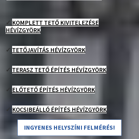
✓
KOMPLETT TETŐ KIVITELEZÉSE
HÉVÍZGYÖRK
✓
TETŐJAVÍTÁS HÉVÍZGYÖRK
✓
TERASZ TETŐ ÉPÍTÉS HÉVÍZGYÖRK
✓
ELŐTETŐ ÉPÍTÉS HÉVÍZGYÖRK
✓
KOCSIBEÁLLÓ ÉPÍTÉS HÉVÍZGYÖRK
INGYENES HELYSZÍNI FELMÉRÉS!