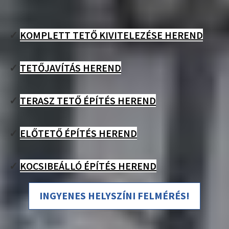
✓
KOMPLETT TETŐ KIVITELEZÉSE HEREND
✓
TETŐJAVÍTÁS HEREND
✓
TERASZ TETŐ ÉPÍTÉS HEREND
✓
ELŐTETŐ ÉPÍTÉS HEREND
✓
KOCSIBEÁLLÓ ÉPÍTÉS HEREND
INGYENES HELYSZÍNI FELMÉRÉS!