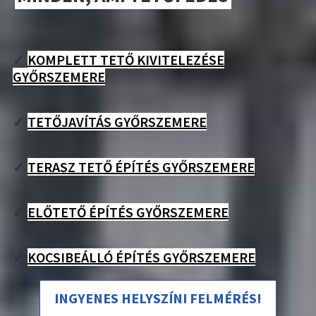
✓
KOMPLETT TETŐ KIVITELEZÉSE
GYŐRSZEMERE
✓
TETŐJAVÍTÁS GYŐRSZEMERE
✓
TERASZ TETŐ ÉPÍTÉS GYŐRSZEMERE
✓
ELŐTETŐ ÉPÍTÉS GYŐRSZEMERE
✓
KOCSIBEÁLLÓ ÉPÍTÉS GYŐRSZEMERE
INGYENES HELYSZÍNI FELMÉRÉS!