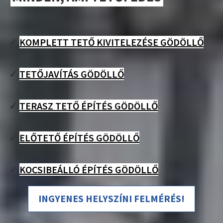
✓
KOMPLETT TETŐ KIVITELEZÉSE GÖDÖLLŐ
✓
TETŐJAVÍTÁS GÖDÖLLŐ
✓
TERASZ TETŐ ÉPÍTÉS GÖDÖLLŐ
✓
ELŐTETŐ ÉPÍTÉS GÖDÖLLŐ
✓
KOCSIBEÁLLÓ ÉPÍTÉS GÖDÖLLŐ
INGYENES HELYSZÍNI FELMÉRÉS!