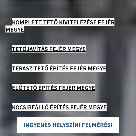
✓
KOMPLETT TETŐ KIVITELEZÉSE FEJÉR
MEGYE
✓
TETŐJAVÍTÁS FEJÉR MEGYE
✓
TERASZ TETŐ ÉPÍTÉS FEJÉR MEGYE
✓
ELŐTETŐ ÉPÍTÉS FEJÉR MEGYE
✓
KOCSIBEÁLLÓ ÉPÍTÉS FEJÉR MEGYE
INGYENES HELYSZÍNI FELMÉRÉS!