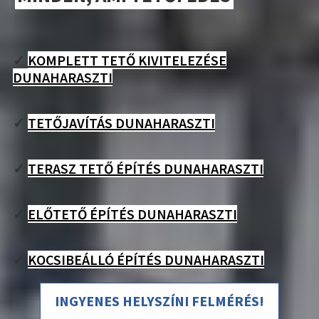
✓
KOMPLETT TETŐ KIVITELEZÉSE
DUNAHARASZTI
✓
TETŐJAVÍTÁS DUNAHARASZTI
✓
TERASZ TETŐ ÉPÍTÉS DUNAHARASZTI
✓
ELŐTETŐ ÉPÍTÉS DUNAHARASZTI
✓
KOCSIBEÁLLÓ ÉPÍTÉS DUNAHARASZTI
INGYENES HELYSZÍNI FELMÉRÉS!