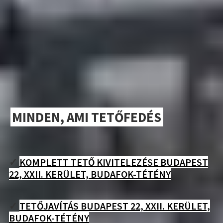
MINDEN, AMI TETŐFEDÉS
✓
KOMPLETT TETŐ KIVITELEZÉSE BUDAPEST
22, XXII. KERÜLET, BUDAFOK-TÉTÉNY
✓
TETŐJAVÍTÁS BUDAPEST 22, XXII. KERÜLET,
BUDAFOK-TÉTÉNY