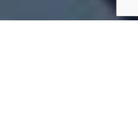
Tetőfedő Budapest 22, XXII.
kerület, Budafok-Tétény
✓
Komplett tető kivitelezése Budapest 22,
XXII. kerület, Budafok-Tétény