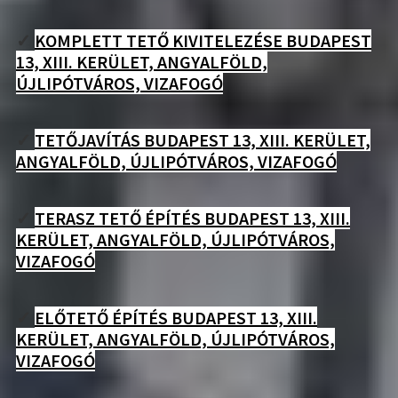
✓
KOMPLETT TETŐ KIVITELEZÉSE BUDAPEST
13, XIII. KERÜLET, ANGYALFÖLD,
ÚJLIPÓTVÁROS, VIZAFOGÓ
✓
TETŐJAVÍTÁS BUDAPEST 13, XIII. KERÜLET,
ANGYALFÖLD, ÚJLIPÓTVÁROS, VIZAFOGÓ
✓
TERASZ TETŐ ÉPÍTÉS BUDAPEST 13, XIII.
KERÜLET, ANGYALFÖLD, ÚJLIPÓTVÁROS,
VIZAFOGÓ
✓
ELŐTETŐ ÉPÍTÉS BUDAPEST 13, XIII.
KERÜLET, ANGYALFÖLD, ÚJLIPÓTVÁROS,
VIZAFOGÓ