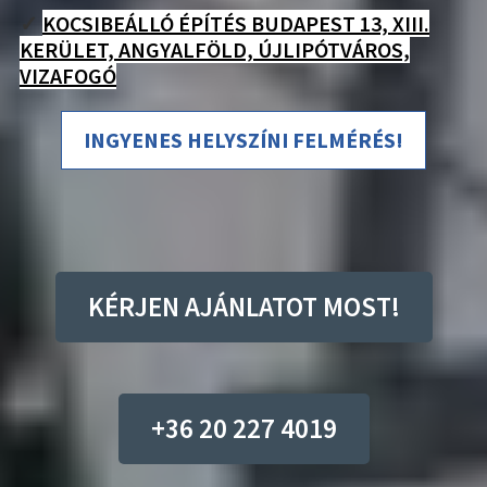
✓
KOCSIBEÁLLÓ ÉPÍTÉS BUDAPEST 13, XIII.
KERÜLET, ANGYALFÖLD, ÚJLIPÓTVÁROS,
VIZAFOGÓ
INGYENES HELYSZÍNI FELMÉRÉS!
KÉRJEN AJÁNLATOT MOST!
+36 20 227 4019