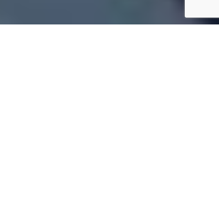
Tetőfedő Budapest 13, XIII.
kerület, Angyalföld, Újlipótváros,
Vizafogó
✓
Komplett tető kivitelezése Budapest 13,
XIII. kerület, Angyalföld, Újlipótváros,
Vizafogó