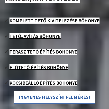
✓
KOMPLETT TETŐ KIVITELEZÉSE BÖHÖNYE
✓
TETŐJAVÍTÁS BÖHÖNYE
✓
TERASZ TETŐ ÉPÍTÉS BÖHÖNYE
✓
ELŐTETŐ ÉPÍTÉS BÖHÖNYE
✓
KOCSIBEÁLLÓ ÉPÍTÉS BÖHÖNYE
INGYENES HELYSZÍNI FELMÉRÉS!