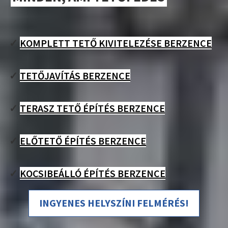
✓
KOMPLETT TETŐ KIVITELEZÉSE BERZENCE
✓
TETŐJAVÍTÁS BERZENCE
✓
TERASZ TETŐ ÉPÍTÉS BERZENCE
✓
ELŐTETŐ ÉPÍTÉS BERZENCE
✓
KOCSIBEÁLLÓ ÉPÍTÉS BERZENCE
INGYENES HELYSZÍNI FELMÉRÉS!