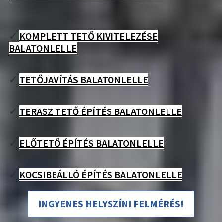
✓
KOMPLETT TETŐ KIVITELEZÉSE
BALATONLELLE
✓
TETŐJAVÍTÁS BALATONLELLE
✓
TERASZ TETŐ ÉPÍTÉS BALATONLELLE
✓
ELŐTETŐ ÉPÍTÉS BALATONLELLE
✓
KOCSIBEÁLLÓ ÉPÍTÉS BALATONLELLE
INGYENES HELYSZÍNI FELMÉRÉS!