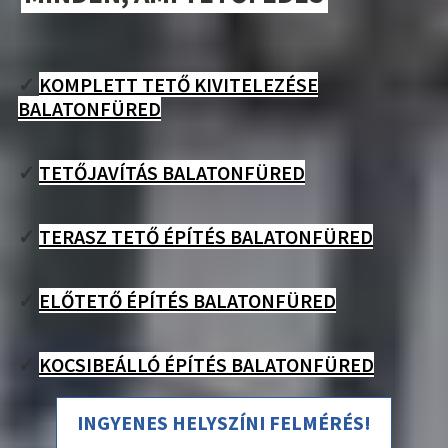
✓
KOMPLETT TETŐ KIVITELEZÉSE
BALATONFÜRED
✓
TETŐJAVÍTÁS BALATONFÜRED
✓
TERASZ TETŐ ÉPÍTÉS BALATONFÜRED
✓
ELŐTETŐ ÉPÍTÉS BALATONFÜRED
✓
KOCSIBEÁLLÓ ÉPÍTÉS BALATONFÜRED
INGYENES HELYSZÍNI FELMÉRÉS!