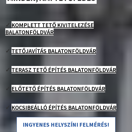
✓
KOMPLETT TETŐ KIVITELEZÉSE
BALATONFÖLDVÁR
✓
TETŐJAVÍTÁS BALATONFÖLDVÁR
✓
TERASZ TETŐ ÉPÍTÉS BALATONFÖLDVÁR
✓
ELŐTETŐ ÉPÍTÉS BALATONFÖLDVÁR
✓
KOCSIBEÁLLÓ ÉPÍTÉS BALATONFÖLDVÁR
INGYENES HELYSZÍNI FELMÉRÉS!