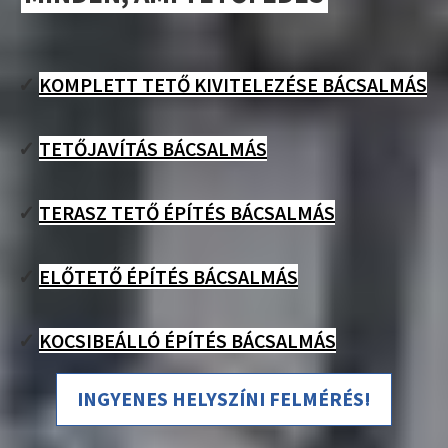
✓
KOMPLETT TETŐ KIVITELEZÉSE BÁCSALMÁS
✓
TETŐJAVÍTÁS BÁCSALMÁS
✓
TERASZ TETŐ ÉPÍTÉS BÁCSALMÁS
✓
ELŐTETŐ ÉPÍTÉS BÁCSALMÁS
✓
KOCSIBEÁLLÓ ÉPÍTÉS BÁCSALMÁS
INGYENES HELYSZÍNI FELMÉRÉS!